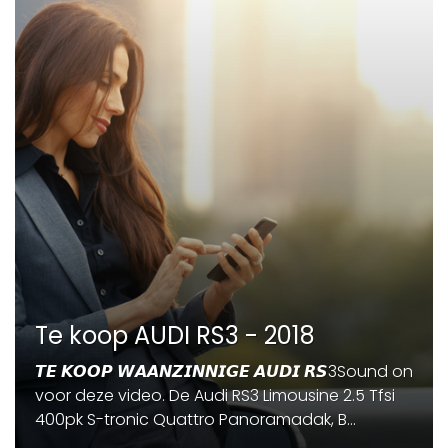
Te koop AUDI RS3 - 2018
𝙏𝙀 𝙆𝙊𝙊𝙋 𝙒𝘼𝘼𝙉𝙕𝙄𝙉𝙉𝙄𝙂𝙀 𝘼𝙐𝘿𝙄 𝙍𝙎3Sound on
voor deze video. De Audi RS3 Limousine 2.5 Tfsi
400pk S-tronic Quattro Panoramadak, B...