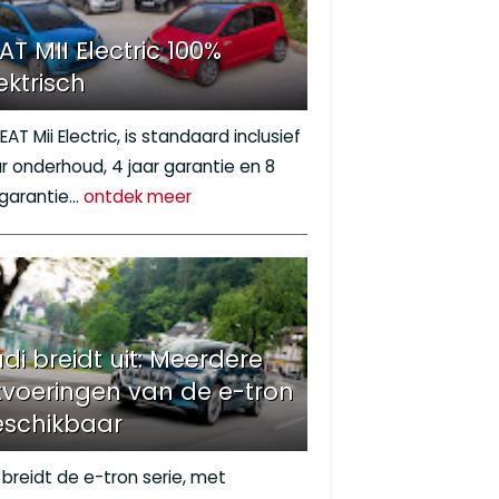
AT MII Electric 100%
ektrisch
EAT Mii Electric, is standaard inclusief
ar onderhoud, 4 jaar garantie en 8
 garantie…
ontdek meer
di breidt uit: Meerdere
tvoeringen van de e-tron
eschikbaar
 breidt de e-tron serie, met