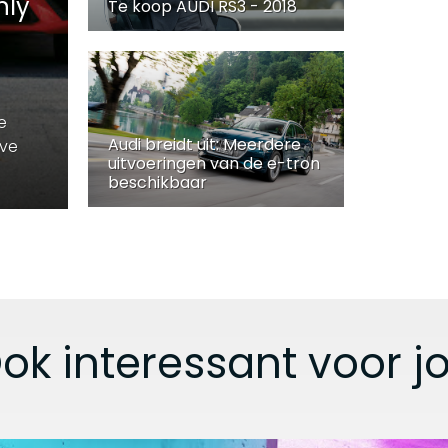
nly
Te koop AUDI RS3 - 2018
e
Audi breidt uit: Meerdere
eve
uitvoeringen van de e-tron
beschikbaar
ok interessant voor j