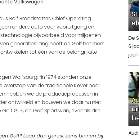
ochte Volkswagen.
SE
dus Ralf Brandstätter, Chief Operating
el
s geen andere auto voor vooruitgang en
idstechnologie bijvoorbeeld voor miljoenen
De S
ven generaties lang heeft de Golf het merk
6 ja
ntwikkelen tot één van de belangrijkste
jaar
agen Wolfsburg: “In 1974 stonden onze
 overstap van de traditionele Kever naar
dien hebben we de productieprocessen in
Au
der ontwikkeld en bouwen we daar nu niet
ui
 Golf GTE, de Golf Sportsvan, evenals drie
b
Audi
gen Golf? Loop dan gerust eens binnen bij