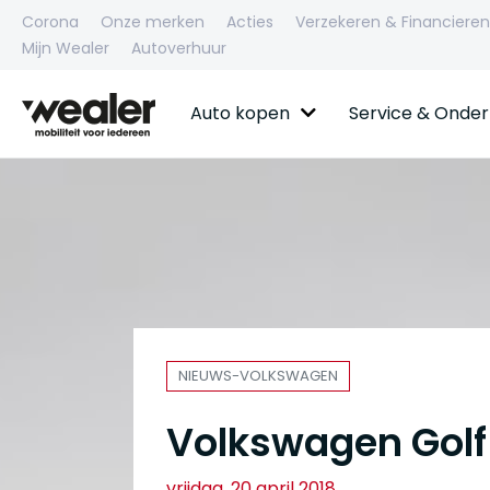
Corona
Onze merken
Acties
Verzekeren & Financieren
Mijn Wealer
Autoverhuur
Auto kopen
Service & Onde
NIEUWS-VOLKSWAGEN
Volkswagen Golf 
vrijdag, 20 april 2018