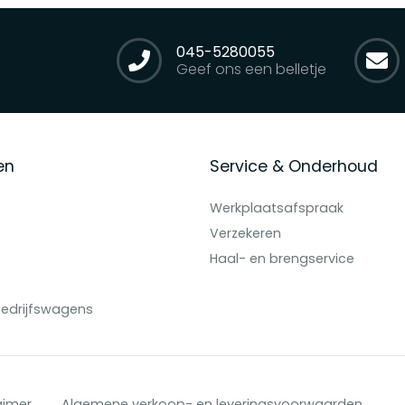
045-5280055
Geef ons een belletje
en
Service & Onderhoud
Werkplaatsafspraak
Verzekeren
Haal- en brengservice
edrijfswagens
aimer
Algemene verkoop- en leveringsvoorwaarden