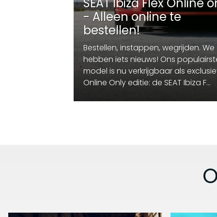
SEAT Ibiza Flex Online o
- Alleen online te
bestellen!
Bestellen, instappen, wegrijden. We
hebben iets nieuws! Ons populairst
model is nu verkrijgbaar als exclusi
Online Only editie: de SEAT Ibiza F...
O