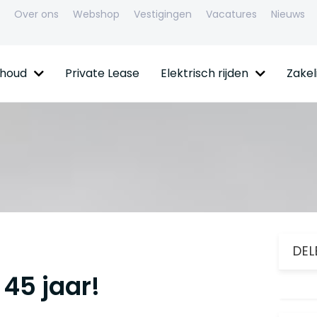
Over ons
Webshop
Vestigingen
Vacatures
Nieuws
rhoud
Private Lease
Elektrisch rijden
Zakeli
DEL
45 jaar!