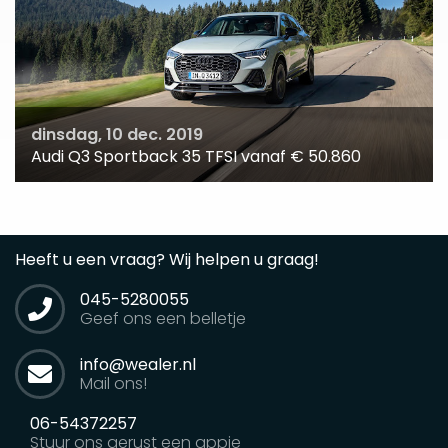
dinsdag, 10 dec. 2019
Audi Q3 Sportback 35 TFSI vanaf € 50.860
Heeft u een vraag? Wij helpen u graag!
045-5280055
Geef ons een belletje
info@wealer.nl
Mail ons!
06-54372257
Stuur ons gerust een appje